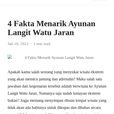
4 Fakta Menarik Ayunan
Langit Watu Jaran
Juli 18, 2022
1 min read
Apakah kamu salah seorang yang menyukai wisata ekstrem
yang akan memicu jantung dan adrenalin? Maka salah satu
jawaban dari kegemaran tersebut adalah berwisata ke Ayunan
Langit Watu Jaran. Namanya saja sudah lumayan ekstrem
bukan? Jogja memang menyimpan ribuan tempat wisata yang
tidak akan ada habisnya untuk dikupas dan dibahas secara