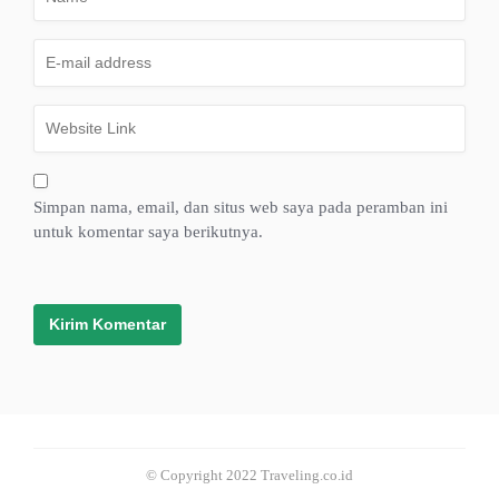
Simpan nama, email, dan situs web saya pada peramban ini
untuk komentar saya berikutnya.
© Copyright 2022 Traveling.co.id