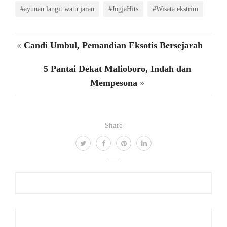
#ayunan langit watu jaran
#JogjaHits
#Wisata ekstrim
«
Candi Umbul, Pemandian Eksotis Bersejarah
5 Pantai Dekat Malioboro, Indah dan
Mempesona
»
Share