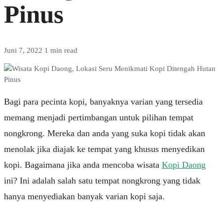
Pinus
Juni 7, 2022
1 min read
Bagi para pecinta kopi, banyaknya varian yang tersedia
memang menjadi pertimbangan untuk pilihan tempat
nongkrong. Mereka dan anda yang suka kopi tidak akan
menolak jika diajak ke tempat yang khusus menyedikan
kopi. Bagaimana jika anda mencoba wisata
Kopi Daong
ini? Ini adalah salah satu tempat nongkrong yang tidak
hanya menyediakan banyak varian kopi saja.