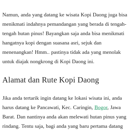
Namun, anda yang datang ke wisata Kopi Daong juga bisa
menikmati indahnya pemandangan yang berada di tengah-
tengah hutan pinus! Bayangkan saja anda bisa menikmati
hangatnya kopi dengan suasana asri, sejuk dan
menenangkan! Hmm.. pastinya tidak ada yang menolak
untuk diajak nongkrong di Kopi Daong ini.
Alamat dan Rute Kopi Daong
Jika anda tertarik ingin datang ke lokasi wisata ini, anda
harus datang ke Pancawati, Kec. Caringin,
Bogor
, Jawa
Barat. Dan nantinya anda akan melewati hutan pinus yang
rindang. Tentu saja, bagi anda yang baru pertama datang