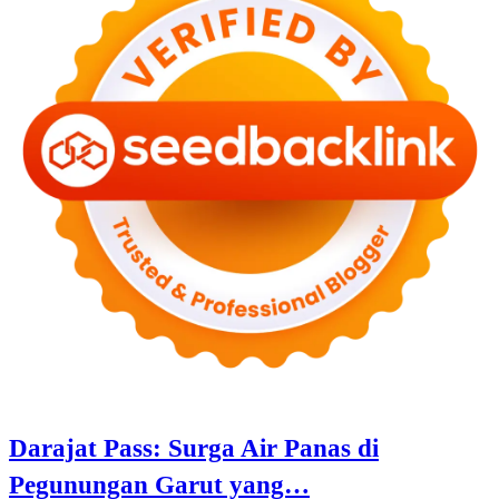
Darajat Pass: Surga Air Panas di
Pegunungan Garut yang…