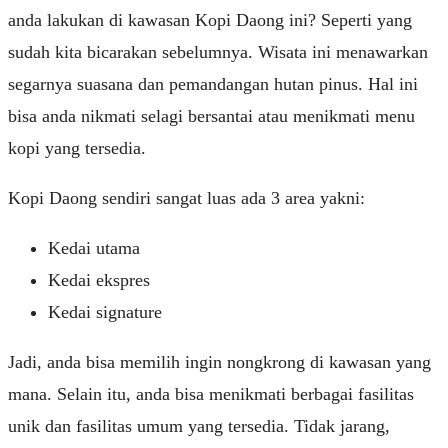
anda lakukan di kawasan Kopi Daong ini? Seperti yang
sudah kita bicarakan sebelumnya. Wisata ini menawarkan
segarnya suasana dan pemandangan hutan pinus. Hal ini
bisa anda nikmati selagi bersantai atau menikmati menu
kopi yang tersedia.
Kopi Daong sendiri sangat luas ada 3 area yakni:
Kedai utama
Kedai ekspres
Kedai signature
Jadi, anda bisa memilih ingin nongkrong di kawasan yang
mana. Selain itu, anda bisa menikmati berbagai fasilitas
unik dan fasilitas umum yang tersedia. Tidak jarang,