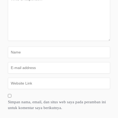
Simpan nama, email, dan situs web saya pada peramban ini
untuk komentar saya berikutnya.