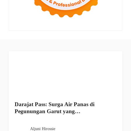
Darajat Pass: Surga Air Panas di
Pegunungan Garut yang…
Aljuni Hirossie