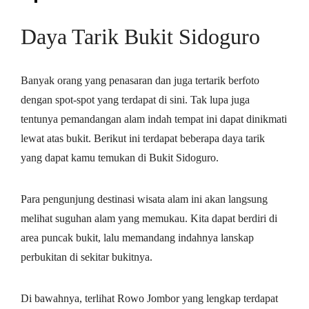
Daya Tarik Bukit Sidoguro
Banyak orang yang penasaran dan juga tertarik berfoto
dengan spot-spot yang terdapat di sini. Tak lupa juga
tentunya pemandangan alam indah tempat ini dapat dinikmati
lewat atas bukit. Berikut ini terdapat beberapa daya tarik
yang dapat kamu temukan di Bukit Sidoguro.
Para pengunjung destinasi wisata alam ini akan langsung
melihat suguhan alam yang memukau. Kita dapat berdiri di
area puncak bukit, lalu memandang indahnya lanskap
perbukitan di sekitar bukitnya.
Di bawahnya, terlihat Rowo Jombor yang lengkap terdapat