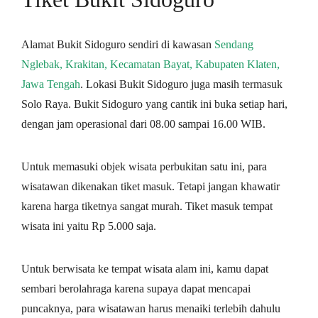
Alamat Bukit Sidoguro sendiri di kawasan
Sendang
Nglebak, Krakitan, Kecamatan Bayat, Kabupaten Klaten,
Jawa Tengah
. Lokasi Bukit Sidoguro juga masih termasuk
Solo Raya. Bukit Sidoguro yang cantik ini buka setiap hari,
dengan jam operasional dari 08.00 sampai 16.00 WIB.
Untuk memasuki objek wisata perbukitan satu ini, para
wisatawan dikenakan tiket masuk. Tetapi jangan khawatir
karena harga tiketnya sangat murah. Tiket masuk tempat
wisata ini yaitu Rp 5.000 saja.
Untuk berwisata ke tempat wisata alam ini, kamu dapat
sembari berolahraga karena supaya dapat mencapai
puncaknya, para wisatawan harus menaiki terlebih dahulu