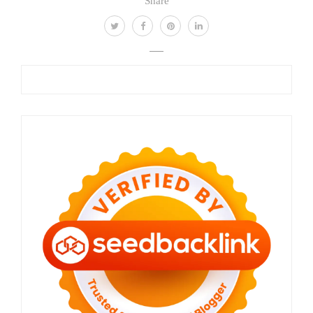
Share