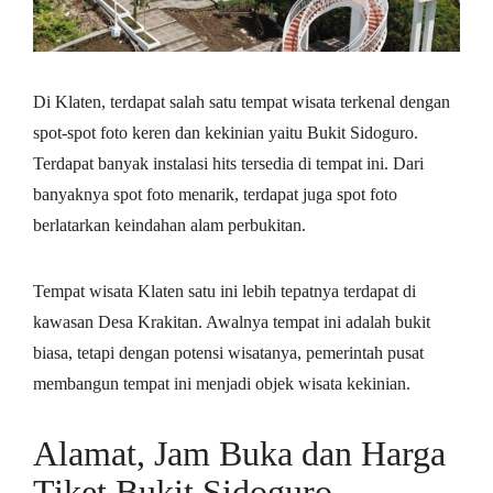
Di Klaten, terdapat salah satu tempat wisata terkenal dengan
spot-spot foto keren dan kekinian yaitu Bukit Sidoguro.
Terdapat banyak instalasi hits tersedia di tempat ini. Dari
banyaknya spot foto menarik, terdapat juga spot foto
berlatarkan keindahan alam perbukitan.
Tempat wisata Klaten satu ini lebih tepatnya terdapat di
kawasan Desa Krakitan. Awalnya tempat ini adalah bukit
biasa, tetapi dengan potensi wisatanya, pemerintah pusat
membangun tempat ini menjadi objek wisata kekinian.
Alamat, Jam Buka dan Harga
Tiket Bukit Sidoguro