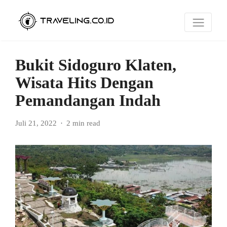
Bukit Sidoguro Klaten,
Wisata Hits Dengan
Pemandangan Indah
Juli 21, 2022
2 min read