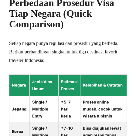
Perbedaan Prosedur Visa
Tiap Negara (Quick
Comparison)
Setiap negara punya regulasi dan prosedur yang berbeda.
Berikut perbandingan singkat untuk tiga destinasi favorit
traveler Indonesia:
Jenis Visa
Estimasi
Negara
Kelebihan & Catatan
Umum
Proses
Single /
±5–7
Proses online
Jepang
Multiple
hari
mudah, cocok untuk
Entry
kerja
wisata & bisnis
Single /
±7–10
Bisa diajukan lewat
Korea
Multiple
hari
agen resmi tanpa