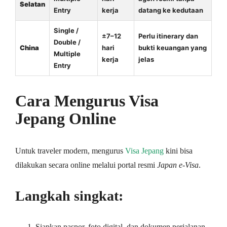
Selatan
Entry
kerja
datang ke kedutaan
Single /
±7–12
Perlu itinerary dan
Double /
China
hari
bukti keuangan yang
Multiple
kerja
jelas
Entry
Cara Mengurus Visa
Jepang Online
Untuk traveler modern, mengurus
Visa Jepang
kini bisa
dilakukan secara online melalui portal resmi
Japan e-Visa
.
Langkah singkat:
Siapkan paspor, foto digital, dan dokumen perjalanan