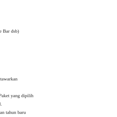
e Bar dsb)
itawarkan
aket yang dipilih
l.
dan tahun baru