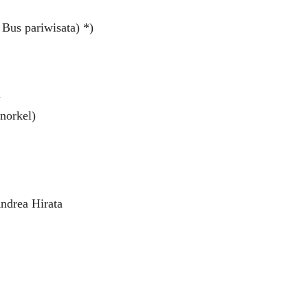
 Bus pariwisata) *)
u
snorkel)
ndrea Hirata