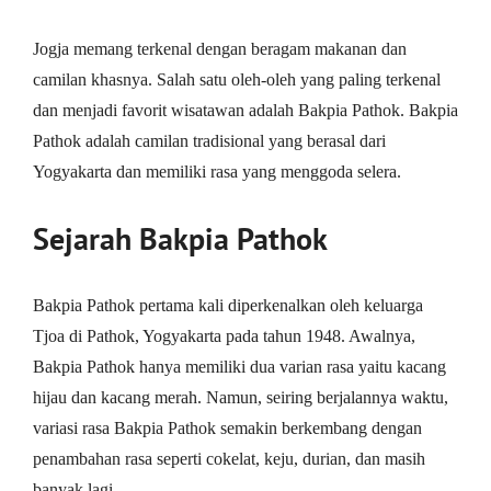
Jogja memang terkenal dengan beragam makanan dan
camilan khasnya. Salah satu oleh-oleh yang paling terkenal
dan menjadi favorit wisatawan adalah Bakpia Pathok. Bakpia
Pathok adalah camilan tradisional yang berasal dari
Yogyakarta dan memiliki rasa yang menggoda selera.
Sejarah Bakpia Pathok
Bakpia Pathok pertama kali diperkenalkan oleh keluarga
Tjoa di Pathok, Yogyakarta pada tahun 1948. Awalnya,
Bakpia Pathok hanya memiliki dua varian rasa yaitu kacang
hijau dan kacang merah. Namun, seiring berjalannya waktu,
variasi rasa Bakpia Pathok semakin berkembang dengan
penambahan rasa seperti cokelat, keju, durian, dan masih
banyak lagi.