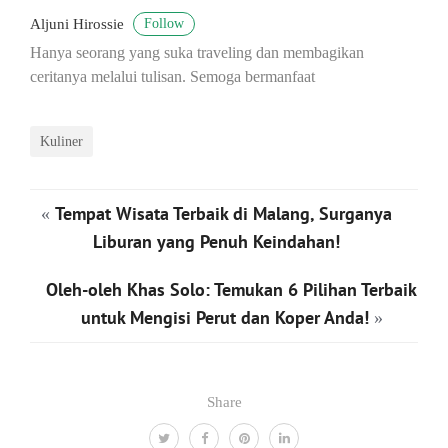
Follow
Aljuni Hirossie
Hanya seorang yang suka traveling dan membagikan
ceritanya melalui tulisan. Semoga bermanfaat
Kuliner
Tempat Wisata Terbaik di Malang, Surganya
«
Liburan yang Penuh Keindahan!
Oleh-oleh Khas Solo: Temukan 6 Pilihan Terbaik
untuk Mengisi Perut dan Koper Anda!
»
Share