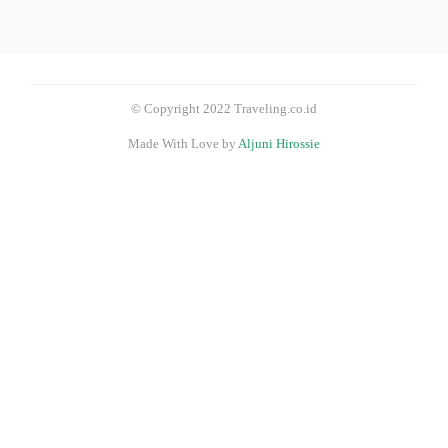
© Copyright 2022 Traveling.co.id
Made With Love by
Aljuni Hirossie