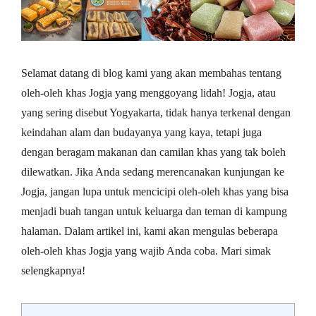
Selamat datang di blog kami yang akan membahas tentang
oleh-oleh khas Jogja yang menggoyang lidah! Jogja, atau
yang sering disebut Yogyakarta, tidak hanya terkenal dengan
keindahan alam dan budayanya yang kaya, tetapi juga
dengan beragam makanan dan camilan khas yang tak boleh
dilewatkan. Jika Anda sedang merencanakan kunjungan ke
Jogja, jangan lupa untuk mencicipi oleh-oleh khas yang bisa
menjadi buah tangan untuk keluarga dan teman di kampung
halaman. Dalam artikel ini, kami akan mengulas beberapa
oleh-oleh khas Jogja yang wajib Anda coba. Mari simak
selengkapnya!