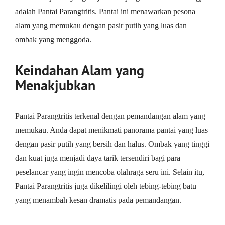
adalah Pantai Parangtritis. Pantai ini menawarkan pesona
alam yang memukau dengan pasir putih yang luas dan
ombak yang menggoda.
Keindahan Alam yang
Menakjubkan
Pantai Parangtritis terkenal dengan pemandangan alam yang
memukau. Anda dapat menikmati panorama pantai yang luas
dengan pasir putih yang bersih dan halus. Ombak yang tinggi
dan kuat juga menjadi daya tarik tersendiri bagi para
peselancar yang ingin mencoba olahraga seru ini. Selain itu,
Pantai Parangtritis juga dikelilingi oleh tebing-tebing batu
yang menambah kesan dramatis pada pemandangan.