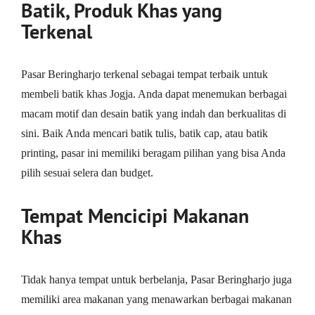
Batik, Produk Khas yang
Terkenal
Pasar Beringharjo terkenal sebagai tempat terbaik untuk
membeli batik khas Jogja. Anda dapat menemukan berbagai
macam motif dan desain batik yang indah dan berkualitas di
sini. Baik Anda mencari batik tulis, batik cap, atau batik
printing, pasar ini memiliki beragam pilihan yang bisa Anda
pilih sesuai selera dan budget.
Tempat Mencicipi Makanan
Khas
Tidak hanya tempat untuk berbelanja, Pasar Beringharjo juga
memiliki area makanan yang menawarkan berbagai makanan