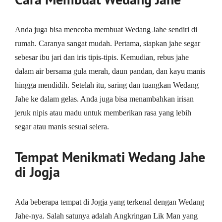
Anda juga bisa mencoba membuat Wedang Jahe sendiri di
rumah. Caranya sangat mudah. Pertama, siapkan jahe segar
sebesar ibu jari dan iris tipis-tipis. Kemudian, rebus jahe
dalam air bersama gula merah, daun pandan, dan kayu manis
hingga mendidih. Setelah itu, saring dan tuangkan Wedang
Jahe ke dalam gelas. Anda juga bisa menambahkan irisan
jeruk nipis atau madu untuk memberikan rasa yang lebih
segar atau manis sesuai selera.
Tempat Menikmati Wedang Jahe
di Jogja
Ada beberapa tempat di Jogja yang terkenal dengan Wedang
Jahe-nya. Salah satunya adalah Angkringan Lik Man yang