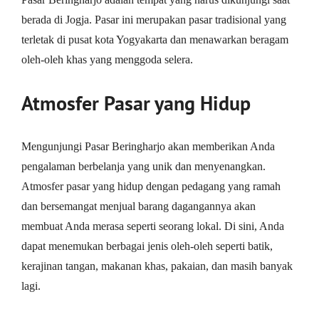
berada di Jogja. Pasar ini merupakan pasar tradisional yang
terletak di pusat kota Yogyakarta dan menawarkan beragam
oleh-oleh khas yang menggoda selera.
Atmosfer Pasar yang Hidup
Mengunjungi Pasar Beringharjo akan memberikan Anda
pengalaman berbelanja yang unik dan menyenangkan.
Atmosfer pasar yang hidup dengan pedagang yang ramah
dan bersemangat menjual barang dagangannya akan
membuat Anda merasa seperti seorang lokal. Di sini, Anda
dapat menemukan berbagai jenis oleh-oleh seperti batik,
kerajinan tangan, makanan khas, pakaian, dan masih banyak
lagi.