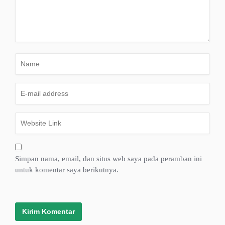
Simpan nama, email, dan situs web saya pada peramban ini
untuk komentar saya berikutnya.