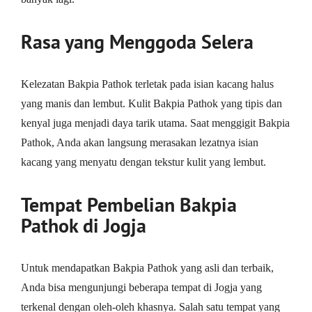
Rasa yang Menggoda Selera
Kelezatan Bakpia Pathok terletak pada isian kacang halus
yang manis dan lembut. Kulit Bakpia Pathok yang tipis dan
kenyal juga menjadi daya tarik utama. Saat menggigit Bakpia
Pathok, Anda akan langsung merasakan lezatnya isian
kacang yang menyatu dengan tekstur kulit yang lembut.
Tempat Pembelian Bakpia
Pathok di Jogja
Untuk mendapatkan Bakpia Pathok yang asli dan terbaik,
Anda bisa mengunjungi beberapa tempat di Jogja yang
terkenal dengan oleh-oleh khasnya. Salah satu tempat yang