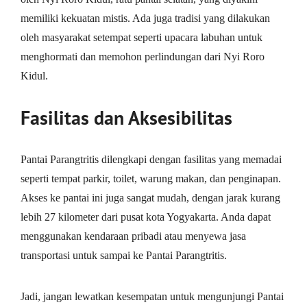
memiliki kekuatan mistis. Ada juga tradisi yang dilakukan
oleh masyarakat setempat seperti upacara labuhan untuk
menghormati dan memohon perlindungan dari Nyi Roro
Kidul.
Fasilitas dan Aksesibilitas
Pantai Parangtritis dilengkapi dengan fasilitas yang memadai
seperti tempat parkir, toilet, warung makan, dan penginapan.
Akses ke pantai ini juga sangat mudah, dengan jarak kurang
lebih 27 kilometer dari pusat kota Yogyakarta. Anda dapat
menggunakan kendaraan pribadi atau menyewa jasa
transportasi untuk sampai ke Pantai Parangtritis.
Jadi, jangan lewatkan kesempatan untuk mengunjungi Pantai