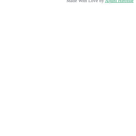
Made With Love by
Aljuni Hirossie