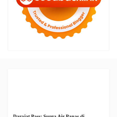
Darajat Pass: Surga Air Panas di