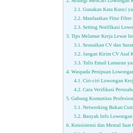
2.
Strategi Mencari Lowongan Ke
2.1.
Gunakan Kata Kunci ya
2.2.
Manfaatkan Fitur Filter 
2.3.
Setting Notifikasi Low
3.
Tips Melamar Kerja Lewat In
3.1.
Sesuaikan CV dan Sura
3.2.
Jangan Kirim CV Asal 
3.3.
Tulis Email Lamaran ya
4.
Waspada Penipuan Lowongan
4.1.
Ciri-ciri Lowongan Kerj
4.2.
Cara Verifikasi Perusah
5.
Gabung Komunitas Profesion
5.1.
Networking Bukan Cuma
5.2.
Banyak Info Lowongan 
6.
Konsistensi dan Mental Saat 