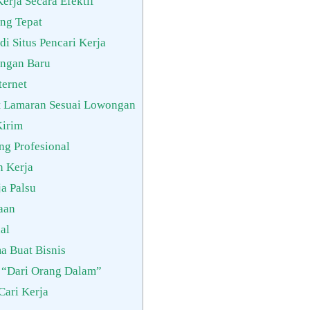
rja Secara Efektif
ng Tepat
di Situs Pencari Kerja
ongan Baru
ternet
t Lamaran Sesuai Lowongan
Kirim
ng Profesional
 Kerja
a Palsu
aan
al
 Buat Bisnis
“Dari Orang Dalam”
Cari Kerja