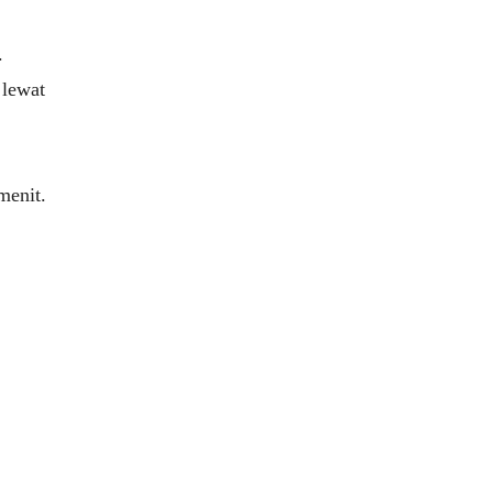
.
 lewat
menit.