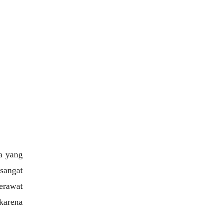
a yang
 sangat
erawat
karena