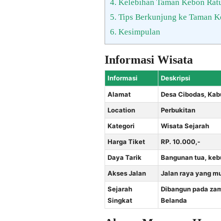
4.
Kelebihan Taman Kebon Rat
5.
Tips Berkunjung ke Taman K
6.
Kesimpulan
Informasi Wisata
Informasi
Deskripsi
Alamat
Desa Cibodas, Kab
Location
Perbukitan
Kategori
Wisata Sejarah
Harga Tiket
RP. 10.000,-
Daya Tarik
Bangunan tua, keb
Akses Jalan
Jalan raya yang mu
Sejarah
Dibangun pada zama
Singkat
Belanda