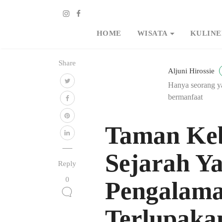
HOME
WISATA
KULINE
Share
Aljuni Hirossie
Hanya seorang ya
bermanfaat
Taman Keb
Sejarah Y
Reply
0
Pengalama
Terlupaka