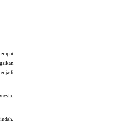
tempat
gsikan
enjadi
onesia.
indah.