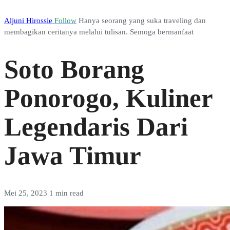
Aljuni Hirossie
Follow
Hanya seorang yang suka traveling dan
membagikan ceritanya melalui tulisan. Semoga bermanfaat
Soto Borang
Ponorogo, Kuliner
Legendaris Dari
Jawa Timur
Mei 25, 2023
1 min read