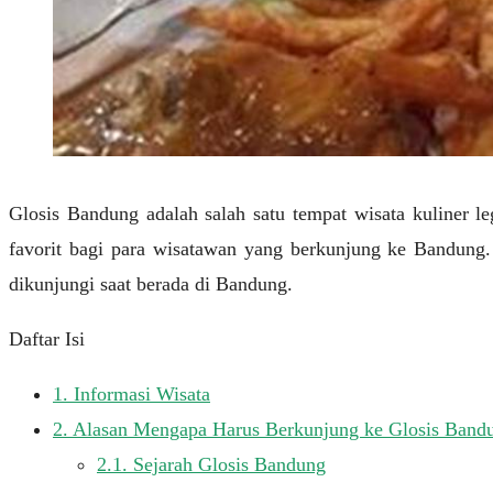
Glosis Bandung adalah salah satu tempat wisata kuliner 
favorit bagi para wisatawan yang berkunjung ke Bandung.
dikunjungi saat berada di Bandung.
Daftar Isi
1.
Informasi Wisata
2.
Alasan Mengapa Harus Berkunjung ke Glosis Band
2.1.
Sejarah Glosis Bandung