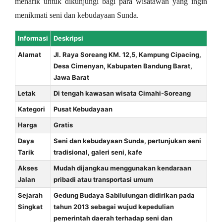
menarik untuk dikunjungi bagi para wisatawan yang ingin
menikmati seni dan kebudayaan Sunda.
Informasi
Deskripsi
Alamat
Jl. Raya Soreang KM. 12,5, Kampung Cipacing,
Desa Cimenyan, Kabupaten Bandung Barat,
Jawa Barat
Letak
Di tengah kawasan wisata Cimahi-Soreang
Kategori
Pusat Kebudayaan
Harga
Gratis
Daya
Seni dan kebudayaan Sunda, pertunjukan seni
Tarik
tradisional, galeri seni, kafe
Akses
Mudah dijangkau menggunakan kendaraan
Jalan
pribadi atau transportasi umum
Sejarah
Gedung Budaya Sabilulungan didirikan pada
Singkat
tahun 2013 sebagai wujud kepedulian
pemerintah daerah terhadap seni dan