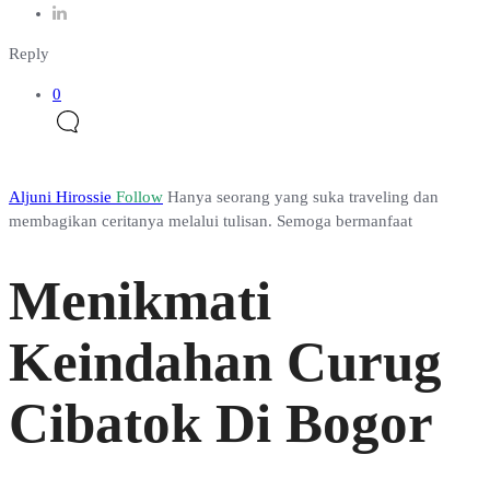
Reply
0
Aljuni Hirossie
Follow
Hanya seorang yang suka traveling dan
membagikan ceritanya melalui tulisan. Semoga bermanfaat
Menikmati
Keindahan Curug
Cibatok Di Bogor