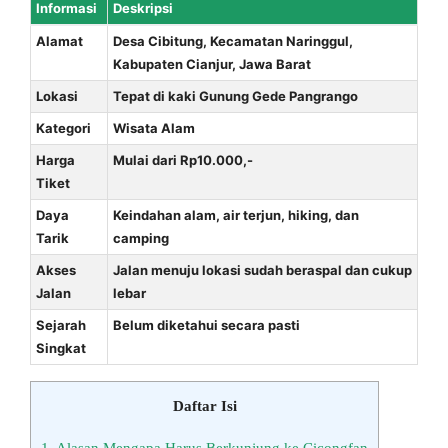
Informasi
Deskripsi
Alamat
Desa Cibitung, Kecamatan Naringgul,
Kabupaten Cianjur, Jawa Barat
Lokasi
Tepat di kaki Gunung Gede Pangrango
Kategori
Wisata Alam
Harga
Mulai dari Rp10.000,-
Tiket
Daya
Keindahan alam, air terjun, hiking, dan
Tarik
camping
Akses
Jalan menuju lokasi sudah beraspal dan cukup
Jalan
lebar
Sejarah
Belum diketahui secara pasti
Singkat
Daftar Isi
1.
Alasan Mengapa Harus Berkunjung ke Cicongfan